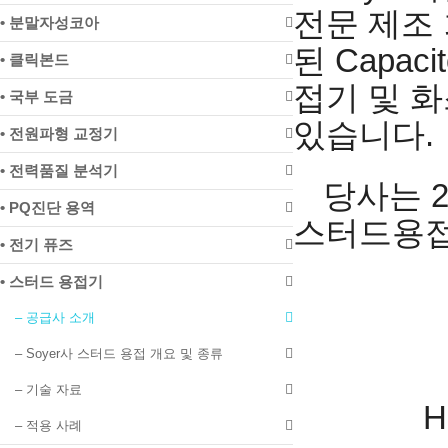
전문 제조
• 분말자성코아
된 Capaci
• 클릭본드
접기 및 
• 국부 도금
있습니다.
• 전원파형 교정기
• 전력품질 분석기
당사는 2
• PQ진단 용역
스터드용접
• 전기 퓨즈
• 스터드 용접기
– 공급사 소개
– Soyer사 스터드 용접 개요 및 종류
– 기술 자료
H
– 적용 사례