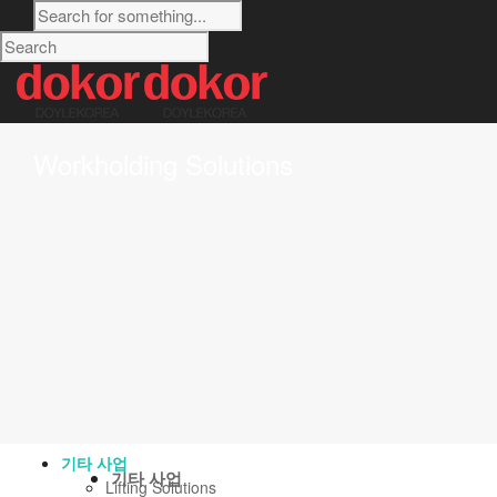
Workholding Solutions
금속소재 사업
베릴륨 동
분말자성코아
도금 사업
국부 도금
전력 사업
ITL 절연공구
전원파형 교정기
전력품질 분석기
PQ진단 용역
전기 퓨즈
기타 사업
기타 사업
Lifting Solutions